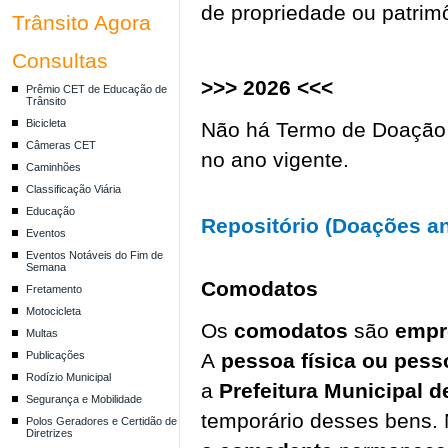
de propriedade ou patrimô
Trânsito Agora
Consultas
>>> 2026 <<<
Prêmio CET de Educação de
Trânsito
Bicicleta
Não há Termo de Doação 
Câmeras CET
no ano vigente.
Caminhões
Classificação Viária
Educação
Repositório (Doações an
Eventos
Eventos Notáveis do Fim de
Semana
Comodatos
Fretamento
Motocicleta
Os
comodatos
são
empr
Multas
Publicações
A
pessoa física ou pess
Rodízio Municipal
a
Prefeitura Municipal 
Segurança e Mobilidade
temporário desses bens. N
Polos Geradores e Certidão de
Diretrizes