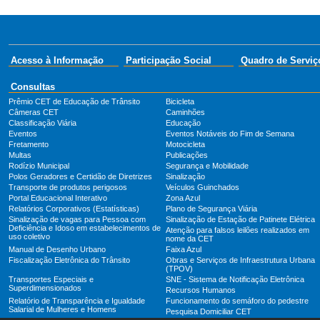
Acesso à Informação
Participação Social
Quadro de Serviç
Consultas
Prêmio CET de Educação de Trânsito
Bicicleta
Câmeras CET
Caminhões
Classificação Viária
Educação
Eventos
Eventos Notáveis do Fim de Semana
Fretamento
Motocicleta
Multas
Publicações
Rodízio Municipal
Segurança e Mobilidade
Polos Geradores e Certidão de Diretrizes
Sinalização
Transporte de produtos perigosos
Veículos Guinchados
Portal Educacional Interativo
Zona Azul
Relatórios Corporativos (Estatísticas)
Plano de Segurança Viária
Sinalização de vagas para Pessoa com
Sinalização de Estação de Patinete Elétrica
Deficiência e Idoso em estabelecimentos de
Atenção para falsos leilões realizados em
uso coletivo
nome da CET
Manual de Desenho Urbano
Faixa Azul
Fiscalização Eletrônica do Trânsito
Obras e Serviços de Infraestrutura Urbana
(TPOV)
Transportes Especiais e
SNE - Sistema de Notificação Eletrônica
Superdimensionados
Recursos Humanos
Relatório de Transparência e Igualdade
Funcionamento do semáforo do pedestre
Salarial de Mulheres e Homens
Pesquisa Domiciliar CET