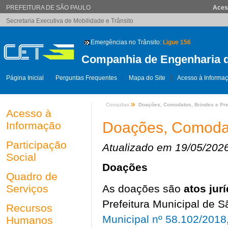
PREFEITURA DE SÃO PAULO
Aces
Secretaria Executiva de Mobilidade e Trânsito
Emergências no Trânsito:
Ligue 156
Companhia de Engenharia d
Página Inicial
Perguntas Frequentes
Mapa do Site
Acesso à Informa
Consultas
Doações, Comodatos, Brindes e Pr
Acesso à
Doações, Comodat
Informação
Participação
Atualizado em 19/05/202
Social
Doações
Quadro de
Serviços
As doações são
atos jur
Prefeitura Municipal de 
Recursos
Municipal nº 58.102/2018
Humanos