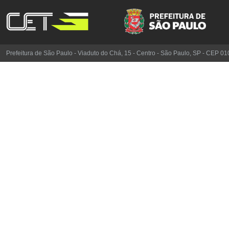
Prefeitura de São Paulo - Viaduto do Chá, 15 - Centro - São Paulo, SP - CEP 0