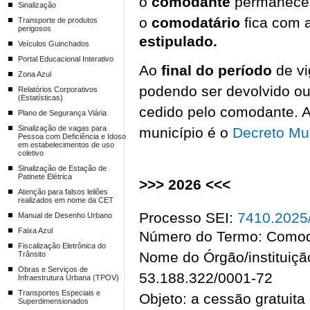
o
comodante
permanece
Sinalização
o
comodatário
fica com 
Transporte de produtos
perigosos
estipulado.
Veículos Guinchados
Portal Educacional Interativo
Ao
final do período
de v
Zona Azul
podendo ser devolvido ou
Relatórios Corporativos
(Estatísticas)
cedido pelo comodante. A 
Plano de Segurança Viária
Sinalização de vagas para
município é o
Decreto Mun
Pessoa com Deficiência e Idoso
em estabelecimentos de uso
coletivo
Sinalização de Estação de
Patinete Elétrica
>>>
2026
<<<
Atenção para falsos leilões
realizados em nome da CET
Processo SEI:
7410.2025
Manual de Desenho Urbano
Faixa Azul
Número do Termo: Comod
Fiscalização Eletrônica do
Nome do Órgão/institui
Trânsito
Obras e Serviços de
53.188.322/0001-72
Infraestrutura Urbana (TPOV)
Transportes Especiais e
Objeto: a cessão gratuita
Superdimensionados