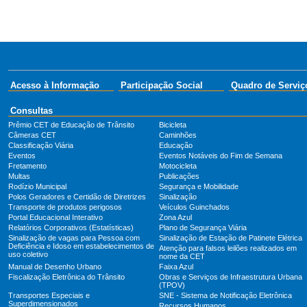
Acesso à Informação
Participação Social
Quadro de Serviç
Consultas
Prêmio CET de Educação de Trânsito
Bicicleta
Câmeras CET
Caminhões
Classificação Viária
Educação
Eventos
Eventos Notáveis do Fim de Semana
Fretamento
Motocicleta
Multas
Publicações
Rodízio Municipal
Segurança e Mobilidade
Polos Geradores e Certidão de Diretrizes
Sinalização
Transporte de produtos perigosos
Veículos Guinchados
Portal Educacional Interativo
Zona Azul
Relatórios Corporativos (Estatísticas)
Plano de Segurança Viária
Sinalização de vagas para Pessoa com
Sinalização de Estação de Patinete Elétrica
Deficiência e Idoso em estabelecimentos de
Atenção para falsos leilões realizados em
uso coletivo
nome da CET
Manual de Desenho Urbano
Faixa Azul
Fiscalização Eletrônica do Trânsito
Obras e Serviços de Infraestrutura Urbana
(TPOV)
Transportes Especiais e
SNE - Sistema de Notificação Eletrônica
Superdimensionados
Recursos Humanos