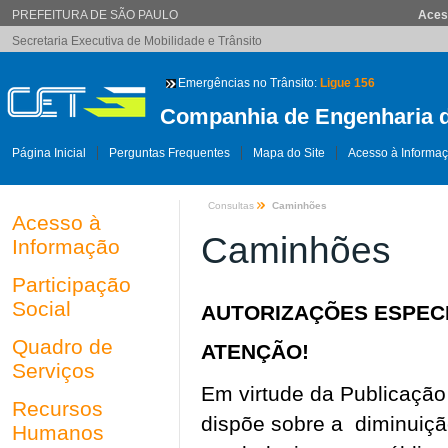
PREFEITURA DE SÃO PAULO
Aces
Secretaria Executiva de Mobilidade e Trânsito
Emergências no Trânsito:
Ligue 156
Companhia de Engenharia d
Página Inicial
Perguntas Frequentes
Mapa do Site
Acesso à Informa
Consultas
Caminhões
Acesso à
Caminhões
Informação
Participação
Social
AUTORIZAÇÕES ESPEC
Quadro de
ATENÇÃO!
Serviços
Em virtude da Publicação
Recursos
dispõe sobre a diminuiçã
Humanos