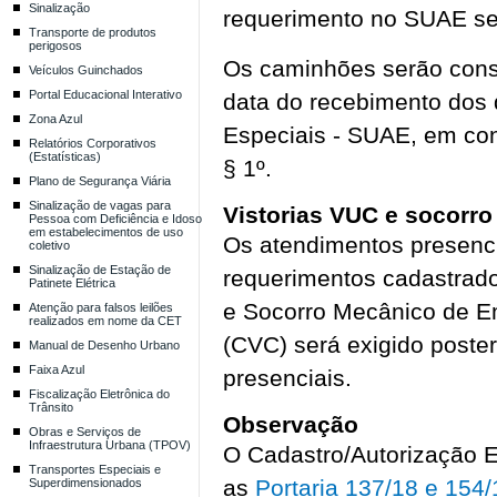
Sinalização
requerimento no SUAE se
Transporte de produtos
perigosos
Os caminhões serão cons
Veículos Guinchados
Portal Educacional Interativo
data do recebimento dos 
Zona Azul
Especiais - SUAE, em con
Relatórios Corporativos
(Estatísticas)
§ 1º.
Plano de Segurança Viária
Sinalização de vagas para
Vistorias VUC e socorr
Pessoa com Deficiência e Idoso
em estabelecimentos de uso
Os atendimentos presenci
coletivo
Sinalização de Estação de
requerimentos cadastrad
Patinete Elétrica
e Socorro Mecânico de Em
Atenção para falsos leilões
realizados em nome da CET
(CVC) será exigido poste
Manual de Desenho Urbano
Faixa Azul
presenciais.
Fiscalização Eletrônica do
Trânsito
Observação
Obras e Serviços de
Infraestrutura Urbana (TPOV)
O Cadastro/Autorização 
Transportes Especiais e
as
Portaria 137/18 e 154
Superdimensionados