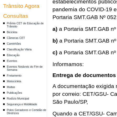
estabelecimentos público
Trânsito Agora
pandemia do COVID-19 e a
Consultas
Portaria SMT.GAB Nº 052,
Prêmio CET de Educação de
Trânsito
a)
a Portaria SMT.GAB nº
Bicicleta
Câmeras CET
b)
a Portaria SMT.GAB nº 
Caminhões
Classificação Viária
c)
a Portaria SMT.GAB nº
Educação
Eventos
Informamos:
Eventos Notáveis do Fim de
Semana
Entrega de documentos
Fretamento
Motocicleta
A documentação exigida 
Multas
por correio: CET/GSU- C
Publicações
Rodízio Municipal
São Paulo/SP,
Segurança e Mobilidade
Polos Geradores e Certidão de
Quando a CET/GSU- Cami
Diretrizes