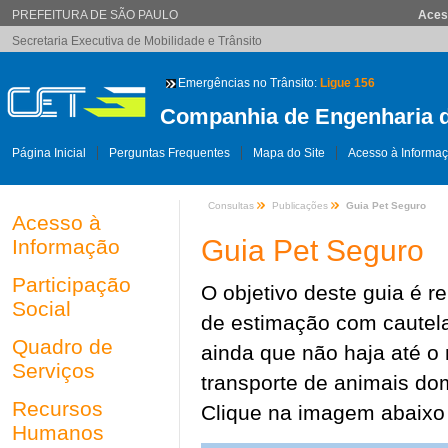
PREFEITURA DE SÃO PAULO
Aces
Secretaria Executiva de Mobilidade e Trânsito
Emergências no Trânsito:
Ligue 156
Companhia de Engenharia d
Página Inicial
Perguntas Frequentes
Mapa do Site
Acesso à Informa
Consultas
Publicações
Guia Pet Seguro
Acesso à
Guia Pet Seguro
Informação
Participação
O objetivo deste guia é 
Social
de estimação com cautela
Quadro de
ainda que não haja até o
Serviços
transporte de animais do
Recursos
Clique na imagem abaixo 
Humanos