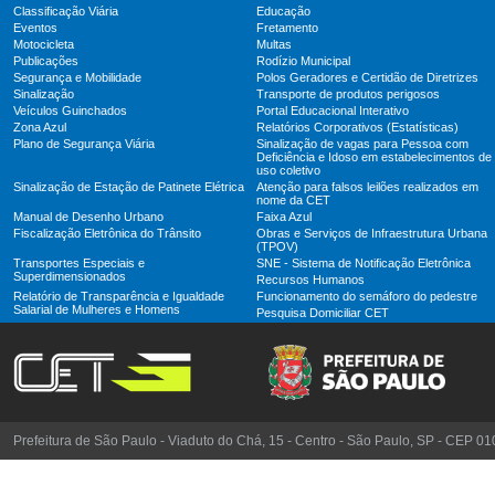
Classificação Viária
Educação
Eventos
Fretamento
Motocicleta
Multas
Publicações
Rodízio Municipal
Segurança e Mobilidade
Polos Geradores e Certidão de Diretrizes
Sinalização
Transporte de produtos perigosos
Veículos Guinchados
Portal Educacional Interativo
Zona Azul
Relatórios Corporativos (Estatísticas)
Plano de Segurança Viária
Sinalização de vagas para Pessoa com
Deficiência e Idoso em estabelecimentos de
uso coletivo
Sinalização de Estação de Patinete Elétrica
Atenção para falsos leilões realizados em
nome da CET
Manual de Desenho Urbano
Faixa Azul
Fiscalização Eletrônica do Trânsito
Obras e Serviços de Infraestrutura Urbana
(TPOV)
Transportes Especiais e
SNE - Sistema de Notificação Eletrônica
Superdimensionados
Recursos Humanos
Relatório de Transparência e Igualdade
Funcionamento do semáforo do pedestre
Salarial de Mulheres e Homens
Pesquisa Domiciliar CET
Prefeitura de São Paulo - Viaduto do Chá, 15 - Centro - São Paulo, SP - CEP 0