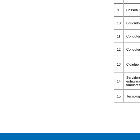
9
Pessoa 
10
Educado
11
Conduto
12
Conduto
13
Cidadão
Servidor
14
estagiári
familiar
15
Tecnolog