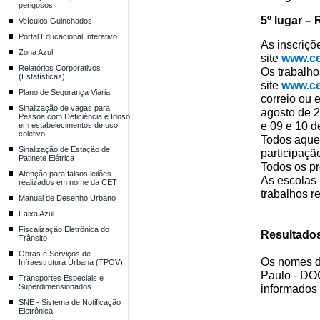
perigosos
5º lugar – 
Veículos Guinchados
Portal Educacional Interativo
As inscriçõ
Zona Azul
site
www.ce
Relatórios Corporativos
Os trabalh
(Estatísticas)
site
www.ce
Plano de Segurança Viária
correio
ou 
Sinalização de vagas para
agosto
de
2
Pessoa com Deficiência e Idoso
e
09
e 10
de
em estabelecimentos de uso
coletivo
Todos aquel
Sinalização de Estação de
participaçã
Patinete Elétrica
Todos os pr
Atenção para falsos leilões
As escolas 
realizados em nome da CET
trabalhos r
Manual de Desenho Urbano
Faixa Azul
Fiscalização Eletrônica do
Resultado
Trânsito
Obras e Serviços de
O
s
nome
s
d
Infraestrutura Urbana (TPOV)
Paulo - DOC
Transportes Especiais e
Superdimensionados
informados 
SNE - Sistema de Notificação
Eletrônica