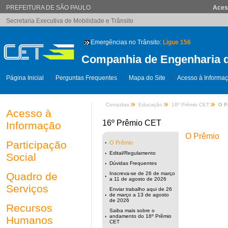
PREFEITURA DE SÃO PAULO
Aces
Secretaria Executiva de Mobilidade e Trânsito
Emergências no Trânsito:
Ligue 156
Companhia de Engenharia d
Página Inicial
Perguntas Frequentes
Mapa do Site
Acesso à Informa
Consultas
Educação
16º Prêmio CET
O P
Acesso à
16º Prêmio CET
Informação
O Prêmio
Participação
O Prêmio
Edital/Regulamento
Social
Dúvidas Frequentes
Quadro de
Inscreva-se de 26 de março
a 11 de agosto de 2026
Serviços
Enviar trabalho aqui de 26
de março a 13 de agosto
de 2026
Recursos
Saiba mais sobre o
andamento do 16º Prêmio
Humanos
CET