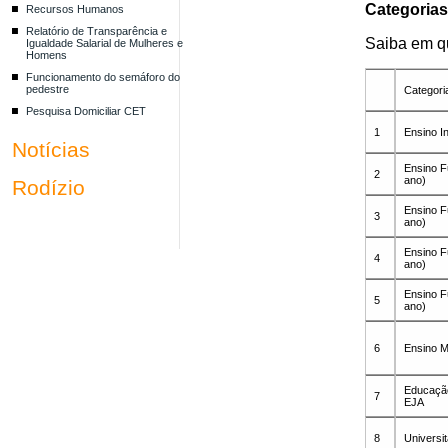
Categorias
Recursos Humanos
Relatório de Transparência e
Saiba em qu
Igualdade Salarial de Mulheres e
Homens
Funcionamento do semáforo do
pedestre
Categori
Pesquisa Domiciliar CET
1
Ensino In
Notícias
Ensino F
2
ano)
Rodízio
Ensino F
3
ano)
Ensino F
4
ano)
Ensino F
5
ano)
6
Ensino M
Educação
7
EJA
8
Universit