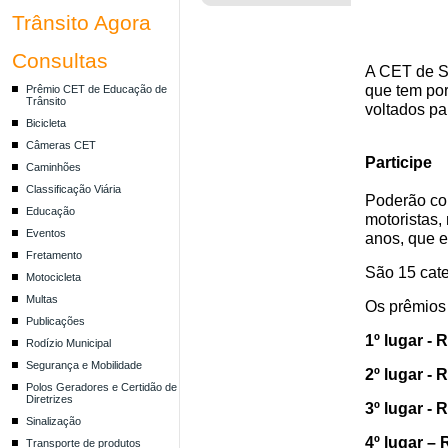
Trânsito Agora
Consultas
A CET de S
que tem por 
Prêmio CET de Educação de
Trânsito
voltados pa
Bicicleta
Câmeras CET
Participe
Caminhões
Classificação Viária
Poderão con
Educação
motoristas, 
Eventos
anos, que 
Fretamento
São
1
5
cate
Motocicleta
Multas
Os prêmios 
Publicações
1º lugar - 
Rodízio Municipal
Segurança e Mobilidade
2º lugar - 
Polos Geradores e Certidão de
Diretrizes
3º lugar - 
Sinalização
4º lugar – 
Transporte de produtos