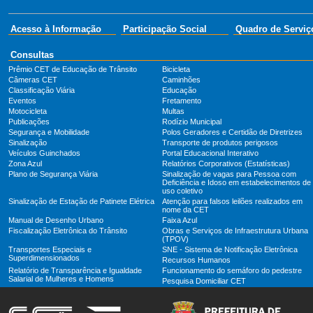
Acesso à Informação
Participação Social
Quadro de Serviç
Consultas
Prêmio CET de Educação de Trânsito
Bicicleta
Câmeras CET
Caminhões
Classificação Viária
Educação
Eventos
Fretamento
Motocicleta
Multas
Publicações
Rodízio Municipal
Segurança e Mobilidade
Polos Geradores e Certidão de Diretrizes
Sinalização
Transporte de produtos perigosos
Veículos Guinchados
Portal Educacional Interativo
Zona Azul
Relatórios Corporativos (Estatísticas)
Plano de Segurança Viária
Sinalização de vagas para Pessoa com
Deficiência e Idoso em estabelecimentos de
uso coletivo
Sinalização de Estação de Patinete Elétrica
Atenção para falsos leilões realizados em
nome da CET
Manual de Desenho Urbano
Faixa Azul
Fiscalização Eletrônica do Trânsito
Obras e Serviços de Infraestrutura Urbana
(TPOV)
Transportes Especiais e
SNE - Sistema de Notificação Eletrônica
Superdimensionados
Recursos Humanos
Relatório de Transparência e Igualdade
Funcionamento do semáforo do pedestre
Salarial de Mulheres e Homens
Pesquisa Domiciliar CET