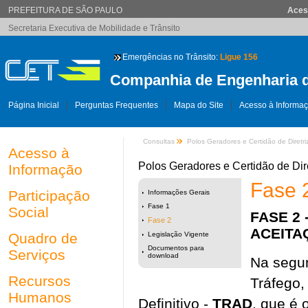
PREFEITURA DE SÃO PAULO
Aces
Secretaria Executiva de Mobilidade e Trânsito
Emergências no Trânsito:
Ligue 156
Companhia de Engenharia d
Página Inicial
Perguntas Frequentes
Mapa do Site
Acesso à Informa
Consultas
Polos Geradores e Certidão de Diretri
Acesso à
Polos Geradores e Certidão de Dir
Informação
Fase 
Participação
Informações Gerais
Fase 1
Social
FASE 2
Fase 2
ACEITAÇ
Quadro de
Legislação Vigente
Documentos para
Serviços
download
Na segu
Recursos
Tráfego,
Humanos
Definitivo -
TRAD
, que é 