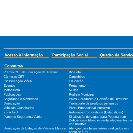
Acesso à Informação
Participação Social
Quadro de Serviç
Consultas
Prêmio CET de Educação de Trânsito
Bicicleta
Câmeras CET
Caminhões
Classificação Viária
Educação
Eventos
Fretamento
Motocicleta
Multas
Publicações
Rodízio Municipal
Segurança e Mobilidade
Polos Geradores e Certidão de Diretrizes
Sinalização
Transporte de produtos perigosos
Veículos Guinchados
Portal Educacional Interativo
Zona Azul
Relatórios Corporativos (Estatísticas)
Plano de Segurança Viária
Sinalização de vagas para Pessoa com
Deficiência e Idoso em estabelecimentos de
uso coletivo
Sinalização de Estação de Patinete Elétrica
Atenção para falsos leilões realizados em
nome da CET