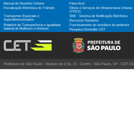
Manual de Desenho Urbano
Faixa Azul
Fiscalização Eletrônica do Trânsito
Obras e Serviços de Infraestrutura Urbana
(TPOV)
Transportes Especiais e
SNE - Sistema de Notificação Eletrônica
Superdimensionados
Recursos Humanos
Relatório de Transparência e Igualdade
Funcionamento do semáforo do pedestre
Salarial de Mulheres e Homens
Pesquisa Domiciliar CET
Prefeitura de São Paulo - Viaduto do Chá, 15 - Centro - São Paulo, SP - CEP 0