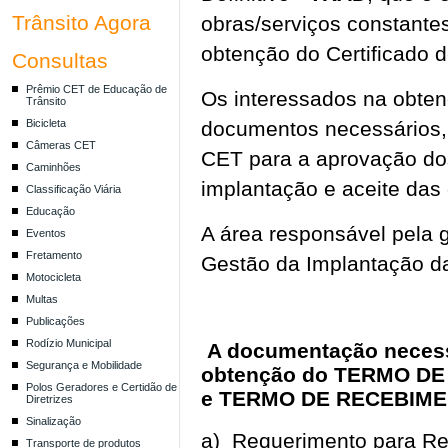
Trânsito Agora
obras/serviços constantes
obtenção do Certificado 
Consultas
Prêmio CET de Educação de
Os interessados na obte
Trânsito
Bicicleta
documentos necessários, 
Câmeras CET
CET para a aprovação do
Caminhões
implantação e aceite das 
Classificação Viária
Educação
A área responsável pela 
Eventos
Fretamento
Gestão da Implantação da
Motocicleta
Multas
Publicações
Rodízio Municipal
A documentação necessá
Segurança e Mobilidade
obtenção do TERMO DE
Polos Geradores e Certidão de
e TERMO DE RECEBIMEN
Diretrizes
Sinalização
a) Requerimento para Re
Transporte de produtos