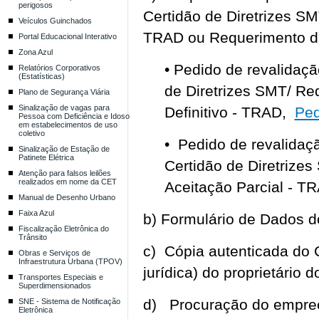
perigosos
Certidão de Diretrizes SM
Veículos Guinchados
TRAD ou Requerimento de
Portal Educacional Interativo
Zona Azul
• Pedido de revalidaç
Relatórios Corporativos
(Estatísticas)
de Diretrizes SMT/ R
Plano de Segurança Viária
Sinalização de vagas para
Definitivo - TRAD,
Ped
Pessoa com Deficiência e Idoso
em estabelecimentos de uso
coletivo
• Pedido de revalidaç
Sinalização de Estação de
Patinete Elétrica
Certidão de Diretriz
Atenção para falsos leilões
realizados em nome da CET
Aceitação Parcial - T
Manual de Desenho Urbano
Faixa Azul
b) Formulário de Dados 
Fiscalização Eletrônica do
Trânsito
c) Cópia autenticada do 
Obras e Serviços de
Infraestrutura Urbana (TPOV)
jurídica) do proprietário d
Transportes Especiais e
Superdimensionados
d) Procuração do empreen
SNE - Sistema de Notificação
Eletrônica