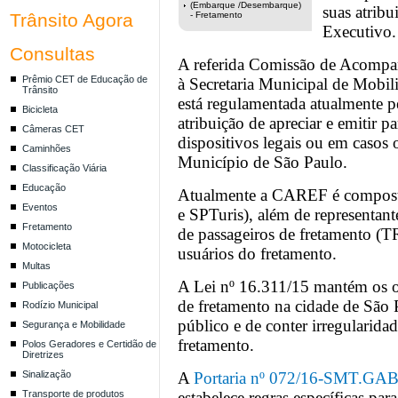
(Embarque /Desembarque)
suas atribu
Trânsito Agora
- Fretamento
Executivo.
Consultas
A referida Comissão de Acomp
Prêmio CET de Educação de
à Secretaria Municipal de Mobil
Trânsito
está regulamentada atualmente pe
Bicicleta
atribuição de apreciar e emitir p
Câmeras CET
dispositivos legais ou em casos 
Caminhões
Município de São Paulo.
Classificação Viária
Educação
Atualmente a CAREF é composta
Eventos
e SPTuris), além de representant
Fretamento
de passageiros de fretamento
Motocicleta
usuários do fretamento.
Multas
A Lei nº 16.311/15 mantém os o
Publicações
de fretamento na cidade de São P
Rodízio Municipal
público e de conter irregulari
Segurança e Mobilidade
fretamento.
Polos Geradores e Certidão de
Diretrizes
Sinalização
A
Portaria nº 072/16-SMT.GA
Transporte de produtos
estabelece regras específicas pa