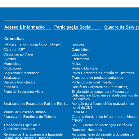
Acesso à Informação
Participação Social
Quadro de Serviç
Consultas
Prêmio CET de Educação de Trânsito
Bicicleta
Câmeras CET
Caminhões
Classificação Viária
Educação
Eventos
Fretamento
Motocicleta
Multas
Publicações
Rodízio Municipal
Segurança e Mobilidade
Polos Geradores e Certidão de Diretrizes
Sinalização
Transporte de produtos perigosos
Veículos Guinchados
Portal Educacional Interativo
Zona Azul
Relatórios Corporativos (Estatísticas)
Plano de Segurança Viária
Sinalização de vagas para Pessoa com
Deficiência e Idoso em estabelecimentos de
uso coletivo
Sinalização de Estação de Patinete Elétrica
Atenção para falsos leilões realizados em
nome da CET
Manual de Desenho Urbano
Faixa Azul
Fiscalização Eletrônica do Trânsito
Obras e Serviços de Infraestrutura Urbana
(TPOV)
Transportes Especiais e
SNE - Sistema de Notificação Eletrônica
Superdimensionados
Recursos Humanos
Relatório de Transparência e Igualdade
Funcionamento do semáforo do pedestre
Salarial de Mulheres e Homens
Pesquisa Domiciliar CET