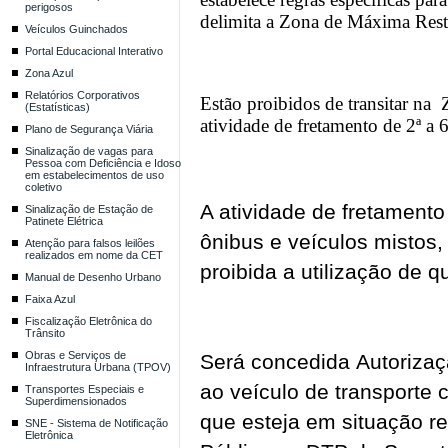
perigosos
delimita a Zona de Máxima Res
Veículos Guinchados
Portal Educacional Interativo
Zona Azul
Relatórios Corporativos
Estão proibidos de transitar na 
(Estatísticas)
atividade de fretamento de 2ª a 
Plano de Segurança Viária
Sinalização de vagas para
Pessoa com Deficiência e Idoso
em estabelecimentos de uso
coletivo
A atividade de fretamento
Sinalização de Estação de
Patinete Elétrica
ônibus e veículos mistos
Atenção para falsos leilões
realizados em nome da CET
proibida a utilização de q
Manual de Desenho Urbano
Faixa Azul
Fiscalização Eletrônica do
Trânsito
Obras e Serviços de
Será concedida Autorizaç
Infraestrutura Urbana (TPOV)
ao veículo de transporte 
Transportes Especiais e
Superdimensionados
que esteja em situação r
SNE - Sistema de Notificação
Eletrônica