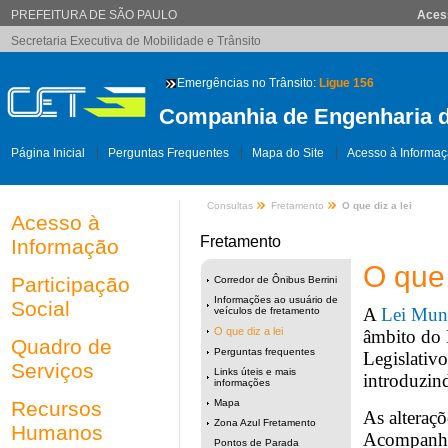
PREFEITURA DE SÃO PAULO
Aces
Secretaria Executiva de Mobilidade e Trânsito
Emergências no Trânsito:
Ligue 156
Companhia de Engenharia d
Página Inicial
Perguntas Frequentes
Mapa do Site
Acesso à Informa
Consultas
Fretamento
O que diz a lei
Acesso à
Fretamento
Informação
O que 
Participação
Corredor de Ônibus Berrini
Informações ao usuário de
Social
A
Lei Mun
veículos de fretamento
O que diz a lei
âmbito do 
Quadro de
Perguntas frequentes
Legislativ
Serviços
Links úteis e mais
introduzin
informações
Recursos
Mapa
As alteraç
Zona Azul Fretamento
Humanos
Acompanha
Pontos de Parada